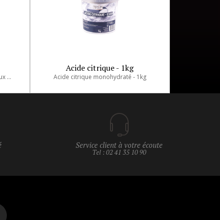
Acide citrique - 1kg
Stabilisateur sorbitol pour moelleux et anti-cristallisation - 1kg
Acide citrique monohydraté - 1kg
é
Service client à votre écoute
Tel : 02 41 35 10 90