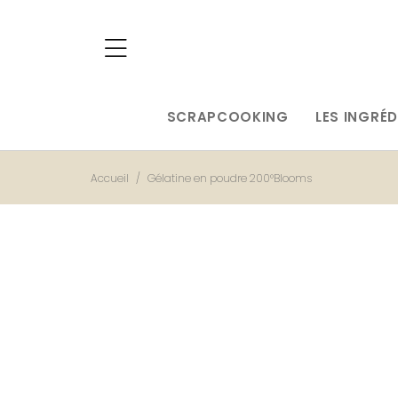
SCRAPCOOKING
LES INGRÉD
Accueil
Gélatine en poudre 200°Blooms