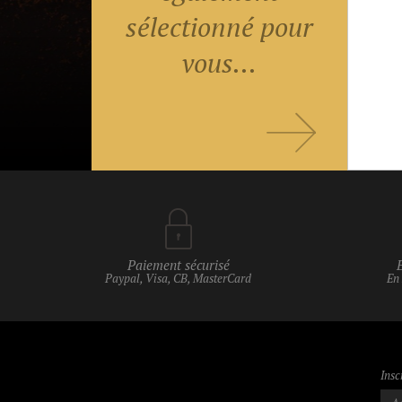
sélectionné pour
vous...
Paiement sécurisé
Paypal, Visa, CB, MasterCard
En
Insc