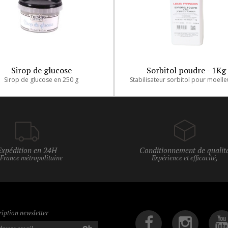
Sirop de glucose
Sorbitol poudre - 1Kg
Sirop de glucose en 250 g
Expédition en 24H
Conditionnement de qualit
 France métropolitaine
Expérience et efficacité,
ription newsletter