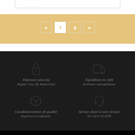
«
1
2
»
Paiement sécurisé
Expédition en 24H
Paypal, Visa, CB, MasterCard
En France métropolitaine
Conditionnement de qualité
Service client à votre écoute
Expérience et efficacité,
Tel : 02 41 35 10 90