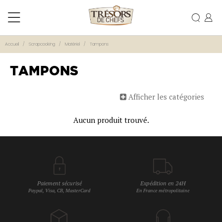
Accueil
Scrapcooking
Matériel
Tampons
TAMPONS
Afficher les catégories
Aucun produit trouvé.
Paiement sécurisé
Expédition en 24H
Paypal, Visa, CB, MasterCard
En France métropolitaine