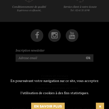
Conditionnement de qualité
Service client à votre écoute
Expérience et efficacité,
Tel : 02 41 35 10 90
Inscription newsletter
Ok
Cookies et traceurs
En poursuivant votre navigation sur ce site, vous acceptez
Mentions légales
Conditions générales de vente
l’utilisation de cookies à des fins statistiques.
Contact Médiation
Contactez-nous
EN SAVOIR PLUS
Copyright © 2026 Tresors de chefs ®. Tous droits réservés