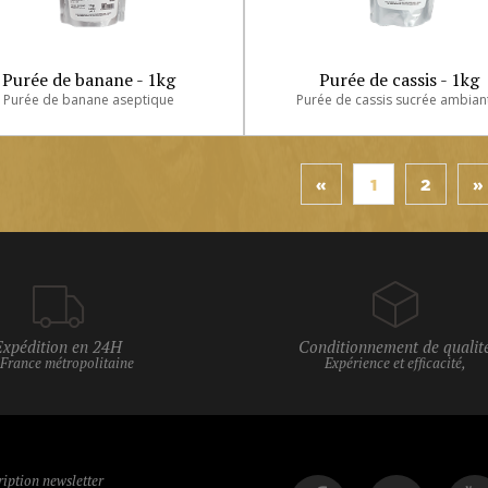
Purée de banane - 1kg
Purée de cassis - 1kg
Purée de banane aseptique
Purée de cassis sucrée ambian
«
1
2
»
Expédition en 24H
Conditionnement de qualit
 France métropolitaine
Expérience et efficacité,
ription newsletter