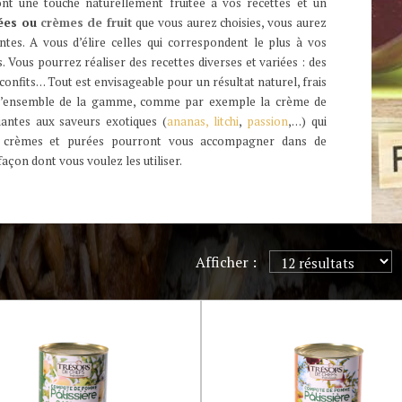
nt une touche naturellement fruitée à vos recettes et un
ées ou
crèmes de fruit
que vous aurez choisies, vous aurez
ntes. A vous d’élire celles qui correspondent le plus à vos
. Vous pourrez réaliser des recettes diverses et variées : des
onfits… Tout est envisageable pour un résultat naturel, frais
r l’ensemble de la gamme, comme par exemple la crème de
ntes aux saveurs exotiques (
ananas,
litchi
,
passion
,…) qui
s crèmes et purées pourront vous accompagner dans de
façon dont vous voulez les utiliser.
Afficher :