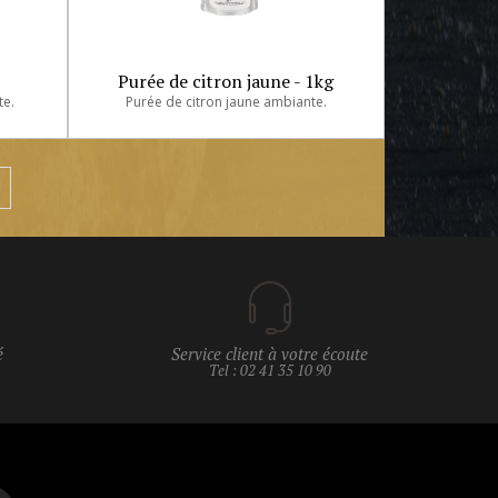
Purée de citron jaune - 1kg
te.
Purée de citron jaune ambiante.
é
Service client à votre écoute
Tel : 02 41 35 10 90