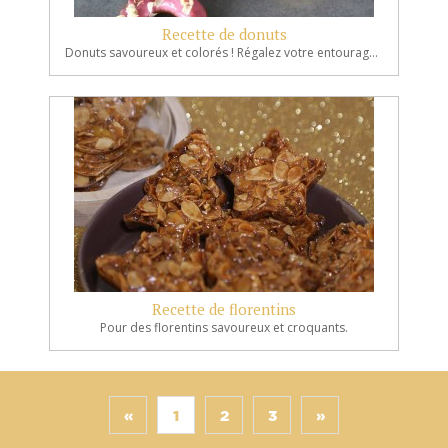
Recette de donuts
Donuts savoureux et colorés ! Régalez votre entourage d'une manière simple et efficace les P'tits Chefs !
Recette de florentins
Pour des florentins savoureux et croquants.
«
1
2
3
»