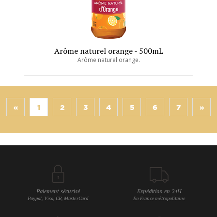
Arôme naturel orange - 500mL
Arôme naturel orange.
«
1
2
3
4
5
6
7
»
Paiement sécurisé
Expédition en 24H
Paypal, Visa, CB, MasterCard
En France métropolitaine