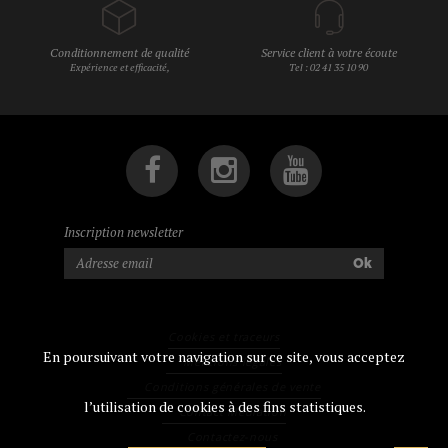
Conditionnement de qualité
Service client à votre écoute
Expérience et efficacité,
Tel : 02 41 35 10 90
Inscription newsletter
Ok
Cookies et traceurs
En poursuivant votre navigation sur ce site, vous acceptez
Mentions légales
Conditions générales de vente
l’utilisation de cookies à des fins statistiques.
Contact Médiation
Contactez-nous