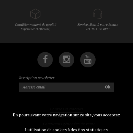
Conditionnement de qualité
Service client à votre écoute
Expérience et efficacité,
Tel : 02 41 35 10 90
Inscription newsletter
Ok
Cookies et traceurs
En poursuivant votre navigation sur ce site, vous acceptez
Mentions légales
Conditions générales de vente
l’utilisation de cookies à des fins statistiques.
Contact Médiation