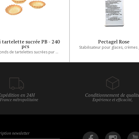
 tartelette sucrée PB - 240
Pectagel Rose
pcs
240 fonds de tartelettes sucrées pur beurre. Diamètre: 4,9 cm.
Expédition en 24H
Conditionnement de qualit
 France métropolitaine
Expérience et efficacité,
ription newsletter