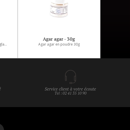
Agar agar - 30g
Stabilisateur pour glaces, crèmes glacées et surtout sorbets acides.
Agar agar en poudre 30g
é
Service client à votre écoute
Tel : 02 41 35 10 90