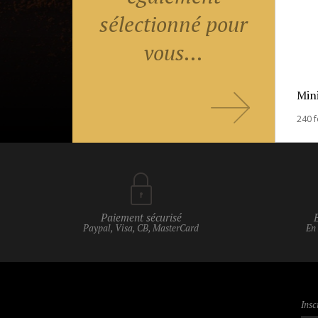
sélectionné pour
vous...
Mini
Paiement sécurisé
Paypal, Visa, CB, MasterCard
En
Insc