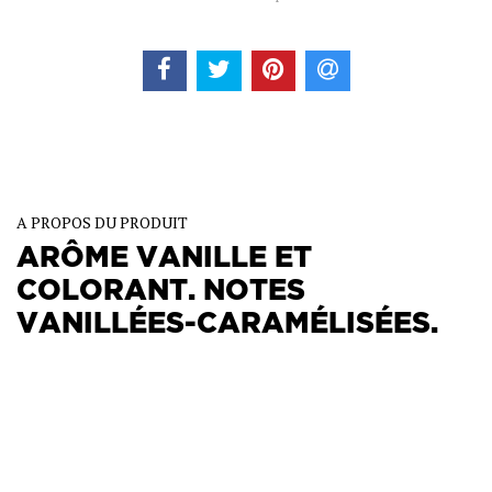
A PROPOS DU PRODUIT
ARÔME VANILLE ET
COLORANT. NOTES
VANILLÉES-CARAMÉLISÉES.
UTILISATIONS
: Crèmes pâtissières , crèmes brûlées,
crèmes anglaises, crèmes glacées. Bavaroises et
mousses. Macarons. Pâtes cuites, jaunes et
biscuitées...
MISE EN OEUVRE
: Dosage standard : de 10 à 20 g /
kg.
AVANTAGES
: Arôme vanille rehaussé par une note