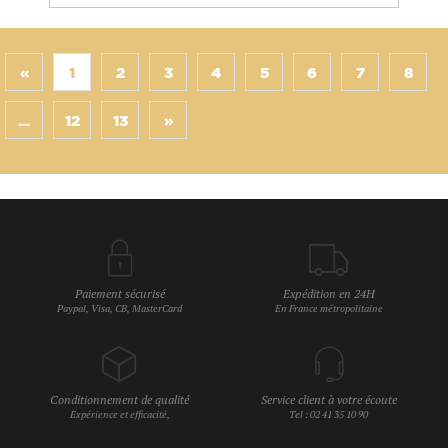
«
1
2
3
4
5
6
7
8
...
12
13
»
Paiement sécurisé
Expédition en 24H
Paypal, Visa, CB, MasterCard
En France métropolitaine
Conditionnement de qualité
Service client à votre écoute
Expérience et efficacité,
Tel : 02 41 35 10 90