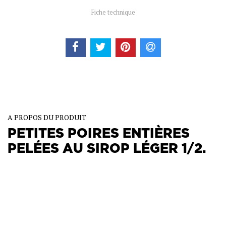
Fiche technique
A PROPOS DU PRODUIT
PETITES POIRES ENTIÈRES
PELÉES AU SIROP LÉGER 1/2.
De tout petits fruits à intégrer dans vos préparations ou à
utiliser en décors.
7 à 9 fruits par boite.
Poids net : 425 g