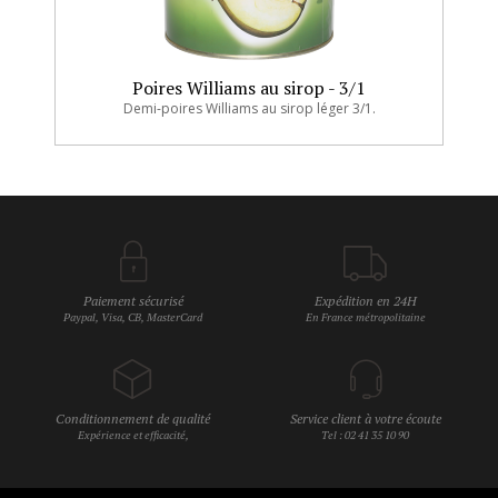
Poires Williams au sirop - 3/1
Demi-poires Williams au sirop léger 3/1.
Paiement sécurisé
Expédition en 24H
Paypal, Visa, CB, MasterCard
En France métropolitaine
Conditionnement de qualité
Service client à votre écoute
Expérience et efficacité,
Tel : 02 41 35 10 90