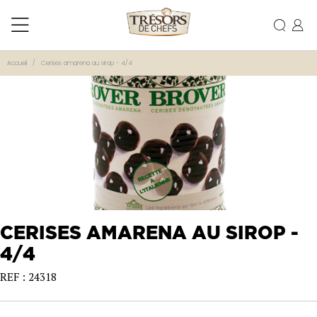
Accueil
Cerises amarena au sirop - 4/4
CERISES AMARENA AU SIROP -
4/4
REF : 24318