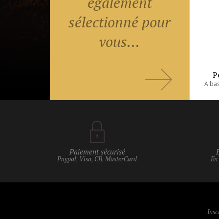
également
sélectionné pour
vous...
P
Paiement sécurisé
Paypal, Visa, CB, MasterCard
En
Insc