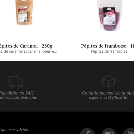
épites de Caramel - 250g
Pépites de framboise - 1
A base de caramel et caramel beurre salé.
Pépites de framboise.
Expédition en 24H
Conditionnement de qualit
 France métropolitaine
Expérience et efficacité,
ription newsletter