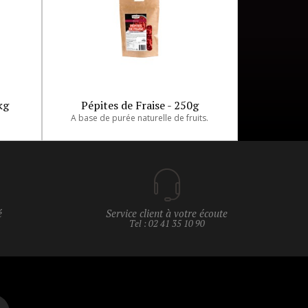
kg
Pépites de Fraise - 250g
A base de purée naturelle de fruits.
é
Service client à votre écoute
Tel : 02 41 35 10 90