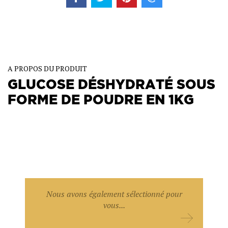
A PROPOS DU PRODUIT
GLUCOSE DÉSHYDRATÉ SOUS
FORME DE POUDRE EN 1KG
Ce sirop de glucose déshydraté sera idéale dans la
confection de glaces. Il permettra une conservation plus
prononcée, et provoquera un meilleur ressenti durant la
dégustation du produit.
Nous avons également sélectionné pour
vous...