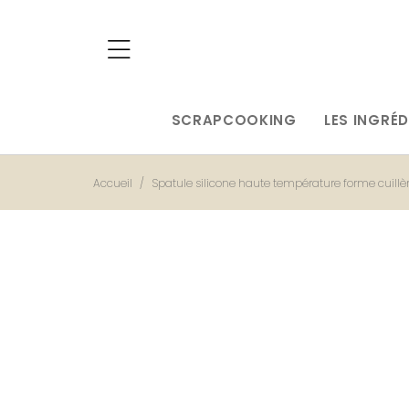
SCRAPCOOKING
LES INGRÉD
Accueil
Spatule silicone haute température forme cuillè