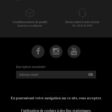
Conditionnement de qualité
Service client à votre écoute
Expérience et efficacité,
Tel : 02 41 35 10 90
Inscription newsletter
Ok
Cookies et traceurs
En poursuivant votre navigation sur ce site, vous acceptez
Mentions légales
Conditions générales de vente
l’utilisation de cookies à des fins statistiques.
Contact Médiation