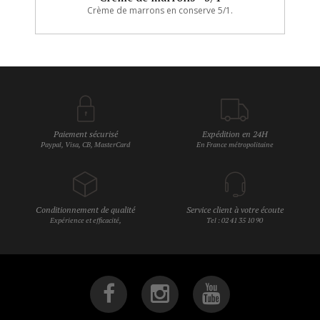
Crème de marrons en conserve 5/1.
Paiement sécurisé
Expédition en 24H
Paypal, Visa, CB, MasterCard
En France métropolitaine
Conditionnement de qualité
Service client à votre écoute
Expérience et efficacité,
Tel : 02 41 35 10 90