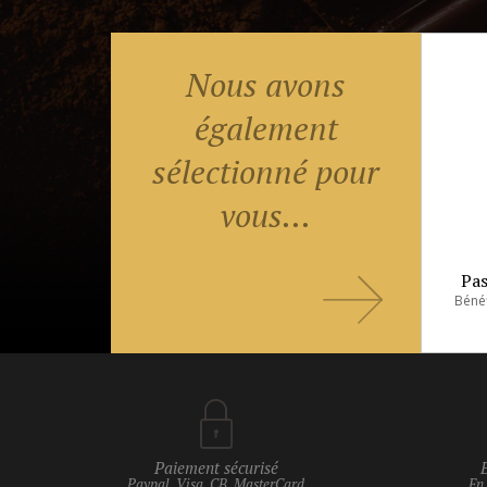
Nous avons
également
sélectionné pour
vous...
Pas
Paiement sécurisé
Paypal, Visa, CB, MasterCard
En