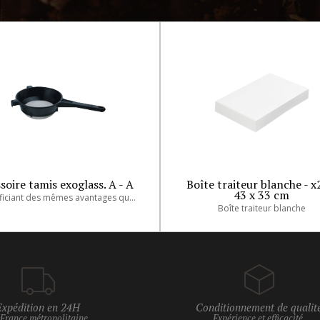
soire tamis exoglass. A - A
Boîte traiteur blanche - x
43 x 33 cm
Bénéficiant des mêmes avantages que le passe-sauce en matière de confort de préhension, de robustesse, ces passoires tamis en matériau composite sont conçues pour une utilisation intensive. Utilisables pour tamiser les ingrédients, les farces fines, pour
Boîte traiteur blanche
Expédition en 24H
Conditionnement de qualit
 France métropolitaine
Expérience et efficacité,