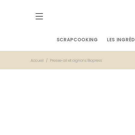
SCRAPCOOKING
LES INGRÉD
Accueil
Presse-ail et oignons Biopress