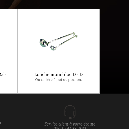
25 -
Louche monobloc D - D
Ou cuillère à pot ou pochon.
é
Service client à votre écoute
Tel : 02 41 35 10 90