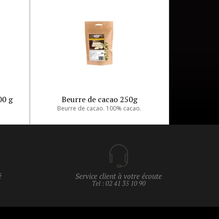
00 g
Beurre de cacao 250g
Beurre de cacao. 100% cacao.
é
Service client à votre écoute
Tel : 02 41 35 10 90