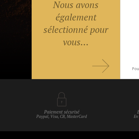
Nous avons
également
sélectionné pour
vous...
Pou
Paiement sécurisé
Paypal, Visa, CB, MasterCard
En