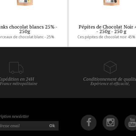
nks chocolat blancs 25% -
Pépites de Chocolat Noir
250g
- 250g - 250 g
rceaux de chocolat blanc - 25%
Expédition en 24H
Conditionnement de qualit
 France métropolitaine
Expérience et efficacité,
ription newsletter
Ok