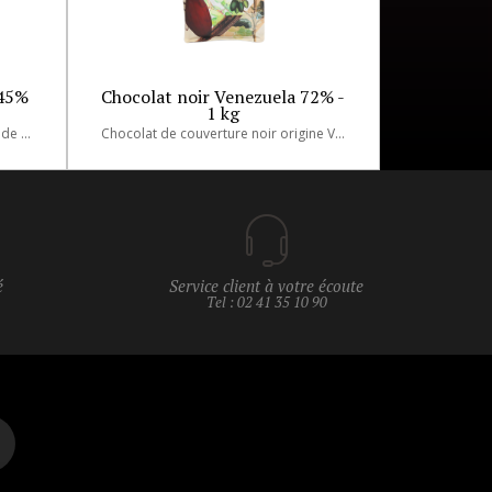
 45%
Chocolat noir Venezuela 72% -
1 kg
Ces pépites de chocolat noir 45% de cacao résistent à la cuisson
Chocolat de couverture noir origine Venezuela. 72% de cacao.
é
Service client à votre écoute
Tel : 02 41 35 10 90