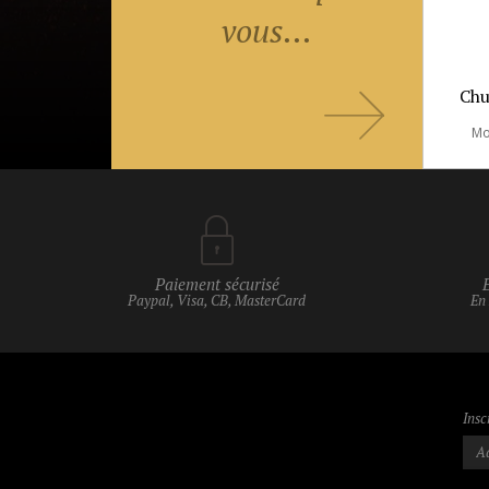
vous...
Chu
Mo
Paiement sécurisé
Paypal, Visa, CB, MasterCard
En
Insc