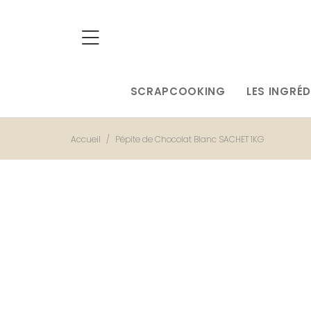
SCRAPCOOKING
LES INGRÉD
Accueil
Pépite de Chocolat Blanc SACHET 1KG