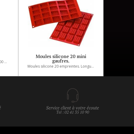
s
Moules silicone 20 mini
gaufres.
Moule souple en silicone - 600 x 400 mm
Moules silicone 20 empreintes. Longueur 4.5 cm, largeur 3.5 cm.
é
Service client à votre écoute
Tel : 02 41 35 10 90