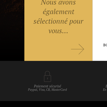
Nous avons
également
sélectionné pour
vous...
B
Paiement sécurisé
Paypal, Visa, CB, MasterCard
En