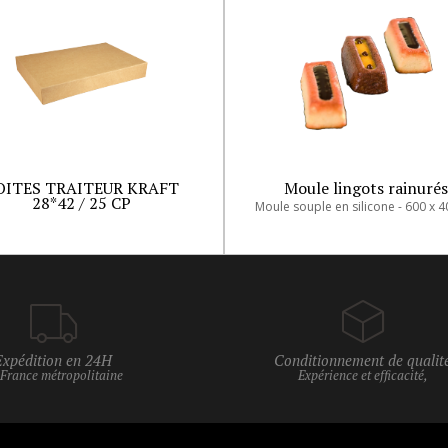
OITES TRAITEUR KRAFT
Moule lingots rainuré
28*42 / 25 CP
Expédition en 24H
Conditionnement de qualit
 France métropolitaine
Expérience et efficacité,