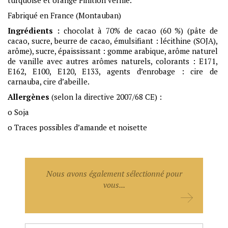
turquoise et orange Finition vernie.
Fabriqué en France (Montauban)
Ingrédients :
chocolat à 70% de cacao (60 %) (pâte de
cacao, sucre, beurre de cacao, émulsifiant : lécithine (SOJA),
arôme), sucre, épaississant : gomme arabique, arôme naturel
de vanille avec autres arômes naturels, colorants : E171,
E162, E100, E120, E133, agents d’enrobage : cire de
carnauba, cire d’abeille.
Allergènes
(selon la directive 2007/68 CE) :
o Soja
o Traces possibles d’amande et noisette
Nous avons également sélectionné pour
vous...