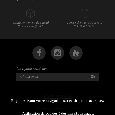
Conditionnement de qualité
Service client à votre écoute
Expérience et efficacité,
Tel : 02 41 35 10 90
Inscription newsletter
Ok
Cookies et traceurs
En poursuivant votre navigation sur ce site, vous acceptez
Mentions légales
Conditions générales de vente
l’utilisation de cookies à des fins statistiques.
Contact Médiation