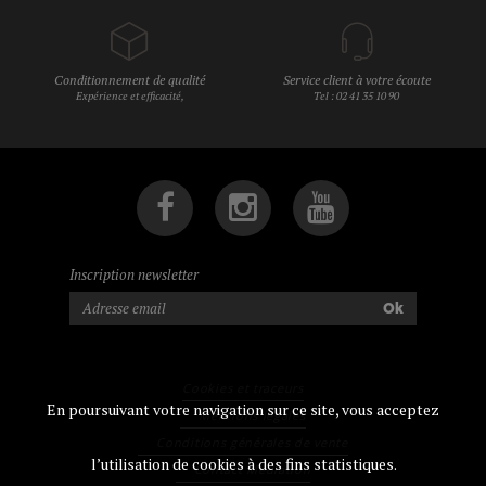
Conditionnement de qualité
Service client à votre écoute
Expérience et efficacité,
Tel : 02 41 35 10 90
Inscription newsletter
Ok
Cookies et traceurs
En poursuivant votre navigation sur ce site, vous acceptez
Mentions légales
Conditions générales de vente
l’utilisation de cookies à des fins statistiques.
Contact Médiation