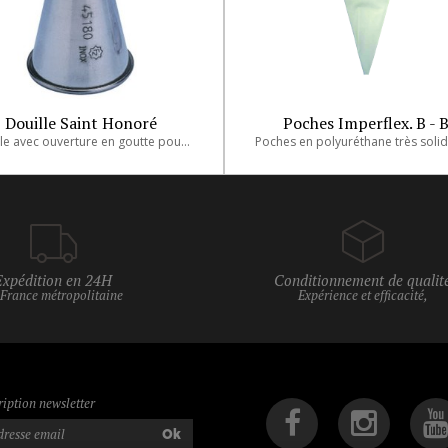
Douille Saint Honoré
Poches Imperflex. B - 
Douille avec ouverture en goutte pour la conception du Saint-Honoré.
Expédition en 24H
Conditionnement de qualit
 France métropolitaine
Expérience et efficacité,
ription newsletter
Ok