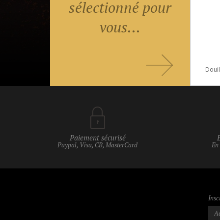
sélectionné pour
vous...
Paiement sécurisé
Paypal, Visa, CB, MasterCard
En
Insc