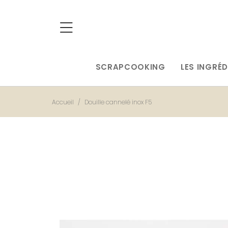
SCRAPCOOKING
LES INGRÉD
Accueil
Douille cannelé inox F5