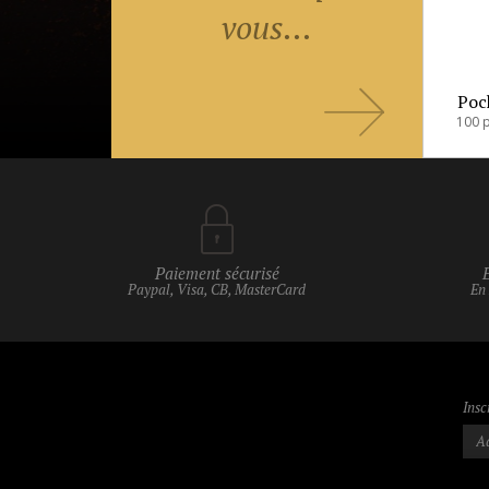
vous...
Poch
Paiement sécurisé
Paypal, Visa, CB, MasterCard
En
Insc