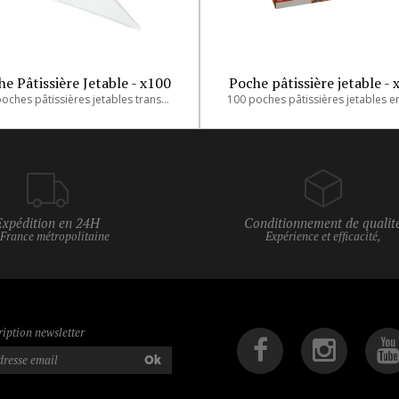
e Pâtissière Jetable - x100
Poche pâtissière jetable - 
100 poches pâtissières jetables transparentes en boite pour produits froids.
Expédition en 24H
Conditionnement de qualit
 France métropolitaine
Expérience et efficacité,
ription newsletter
Ok