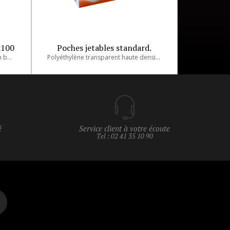
x100
Poches jetables standard.
100 poches pâtissières jetables en boite distributrice pour produits froids.
Polyéthylène transparent haute densité. Conditionnées en rouleau distributeur de 100, avec boite distributrice carton. Température maxi préconisée : 70°c.
é
Service client à votre écoute
Tel : 02 41 35 10 90