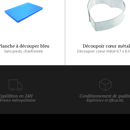
Planche à découper bleu
Découpoir cœur métal
Sans pieds, chanfreinée
Découpoir coeur métal 6.7 x 6.
Expédition en 24H
Conditionnement de qualit
 France métropolitaine
Expérience et efficacité,