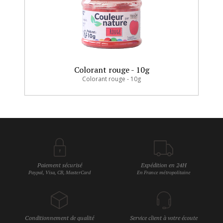
Colorant rouge - 10g
Colorant rouge - 10g
Paiement sécurisé
Expédition en 24H
Paypal, Visa, CB, MasterCard
En France métropolitaine
Conditionnement de qualité
Service client à votre écoute