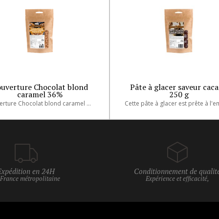
uverture Chocolat blond
Pâte à glacer saveur caca
caramel 36%
250 g
Couverture Chocolat blond caramel biscuit
Expédition en 24H
Conditionnement de qualit
 France métropolitaine
Expérience et efficacité,