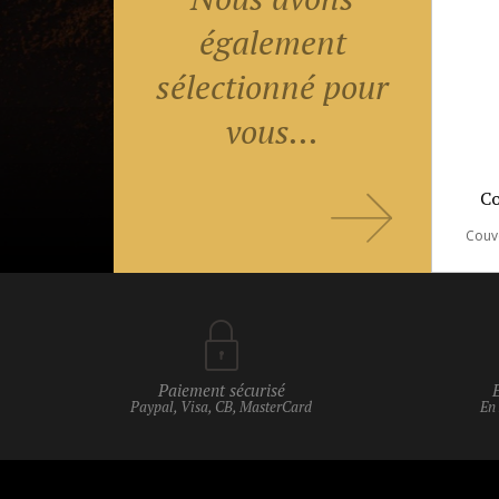
également
sélectionné pour
vous...
Co
Paiement sécurisé
Paypal, Visa, CB, MasterCard
En