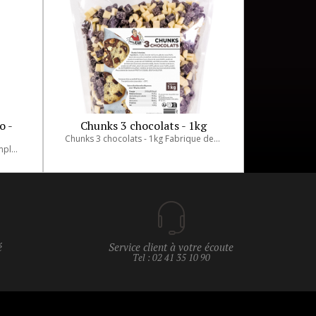
o -
Chunks 3 chocolats - 1kg
Chunks 3 chocolats - 1kg Fabrique de Jean
Cette pâte à glacer est prête à l'emploi..
é
Service client à votre écoute
Tel : 02 41 35 10 90