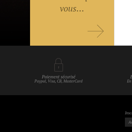
vous...
Paiement sécurisé
Paypal, Visa, CB, MasterCard
En
Insc