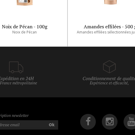
Noix de Pécan - 100g
Amandes effilées - 500 
Noix de Pécan
Expédition en 24H
Conditionnement de qualit
 France métropolitaine
Expérience et efficacité,
ription newsletter
Ok