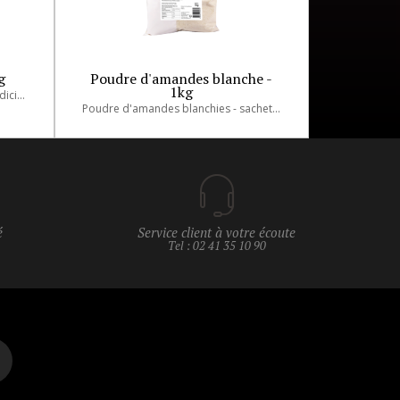
g
Poudre d'amandes blanche -
1kg
Amandes effilées sélectionnées judicieusement.
Poudre d'amandes blanchies - sachet de 1kg
é
Service client à votre écoute
Tel : 02 41 35 10 90